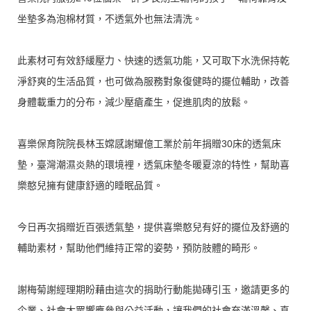
坐墊多為泡棉材質，不透氣外也無法清洗。
此素材可有效舒緩壓力、快速的透氣功能，又可取下水洗保持乾
淨舒爽的生活品質，也可做為服務對象復健時的擺位輔助，改善
身體載重力的分布，減少壓瘡產生，促進肌肉的放鬆。
喜樂保育院院長林玉嫦感謝耀億工業於前年捐贈30床的透氣床
墊，臺灣潮濕炎熱的環境裡，透氣床墊冬暖夏涼的特性，幫助喜
樂憨兒擁有健康舒適的睡眠品質。
今日再次捐贈近百張透氣墊，提供喜樂憨兒有好的擺位及舒適的
輔助素材，幫助他們維持正常的姿勢，預防肢體的畸形。
謝梅菊謝經理期盼藉由這次的捐助行動能拋磚引玉，邀請更多的
企業、社會大眾響應參與公益活動，讓我們的社會充滿溫馨、真