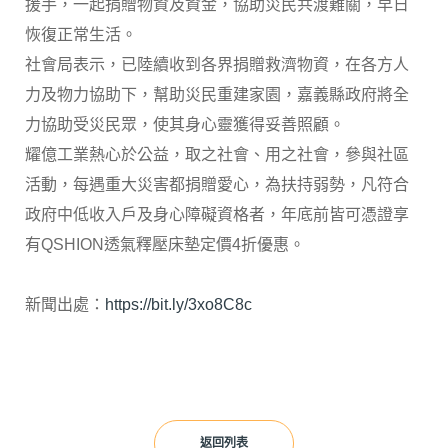
援手，一起捐贈物資及資金，協助災民共渡難關，早日
恢復正常生活。
社會局表示，已陸續收到各界捐贈救濟物資，在各方人
力及物力協助下，幫助災民重建家園，嘉義縣政府將全
力協助受災民眾，使其身心靈獲得妥善照顧。
耀億工業熱心於公益，取之社會、用之社會，參與社區
活動，每遇重大災害都捐贈愛心，為扶持弱勢，凡符合
政府中低收入戶及身心障礙資格者，年底前皆可憑證享
有QSHION透氣釋壓床墊定價4折優惠。
新聞出處：
https://bit.ly/3xo8C8c
返回列表