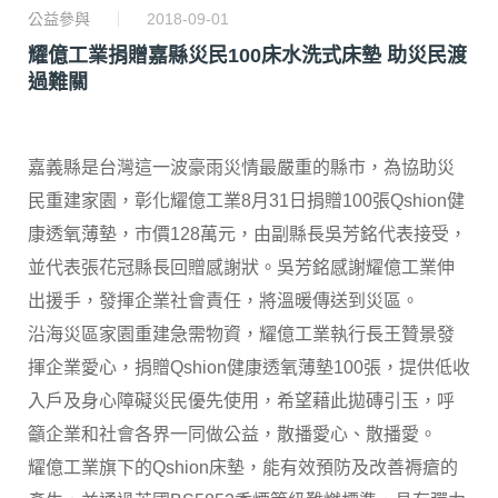
公益參與
2018-09-01
耀億工業捐贈嘉縣災民100床水洗式床墊 助災民渡
過難關
嘉義縣是台灣這一波豪雨災情最嚴重的縣市，為協助災
民重建家園，彰化耀億工業8月31日捐贈100張Qshion健
康透氧薄墊，市價128萬元，由副縣長吳芳銘代表接受，
並代表張花冠縣長回贈感謝狀。吳芳銘感謝耀億工業伸
出援手，發揮企業社會責任，將溫暖傳送到災區。
沿海災區家園重建急需物資，耀億工業執行長王贊景發
揮企業愛心，捐贈Qshion健康透氧薄墊100張，提供低收
入戶及身心障礙災民優先使用，希望藉此拋磚引玉，呼
籲企業和社會各界一同做公益，散播愛心、散播愛。
耀億工業旗下的Qshion床墊，能有效預防及改善褥瘡的