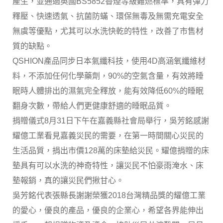
產生，並通過英國BS5852香煙等級難燃標準，具有彈力
釋壓、快速透氣、抗菌防蟎、環保無毒及無需充電安全
無虞等優點，尤其可以水洗快乾的特性，改善了市售材
質的缺點。
QSHION產品同步日本氣纖科技，使用4D高涵氧纖維材
料，不添加任何化學藥劑，90%的空氣含量，有效將睡
眠時人體排出的濕氣完全釋放，能有效降低60%的睡眠
翻身次數，帶給人們更健康舒適的睡眠品質。
捐贈儀式8月31日下午在嘉義縣社會局舉行，吳芳銘感謝
耀億工業看見嘉義災民的需要，在第一時間關心災民的
生活品質，捐出市價128萬的床墊給災民。耀億捐贈的床
墊具有可以水洗的神奇特性，讓災民不怕豪雨淹水、床
墊報銷，真的讓災民們揪甘心。
吳芳銘代表張縣長謝謝榮獲2018台灣精品獎的耀億工業
的愛心，優良的產品，優良的企業心，希望各界能伸出